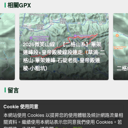
相關GPX
2026微笑山線｜【二格山系】筆架
連峰段+皇帝殿稜線段連走（草湳-二
格山-筆架連峰-石碇老街-皇帝殿連
稜-小粗坑）
二格
留言
Cookie 使用同意
本網站使用 Cookies 以提昇您的使用體驗及統計網路流量相
關資料。繼續使用本網站表示您同意我們使用 Cookies。若