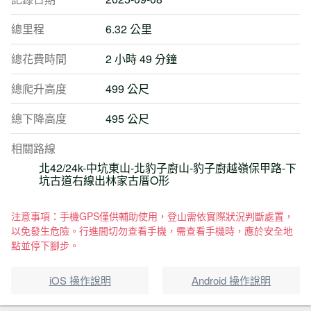
總里程
6.32 公里
總花費時間
2 小時 49 分鐘
總爬升高度
499 公尺
總下降高度
495 公尺
相關路線
北42/24k-中坑東山-北豹子廚山-豹子廚越嶺保甲路-下
坑古道右線出林家古厝O形
注意事項：手機GPS僅供輔助使用，登山需依實際狀況判斷處置，
以免發生危險。行進間切勿查看手機，需查看手機時，應於安全地
點並停下腳步。
iOS 操作說明
Android 操作說明