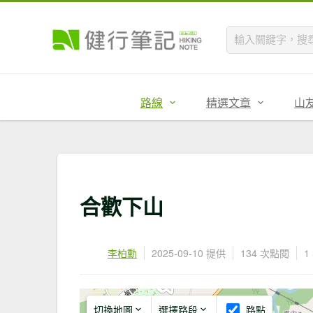
路線
精選文章
山
合歡下山
李柏勳
2025-09-10 提供
134 次點閱
1
切換地圖
選擇路段
路點