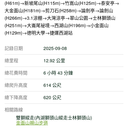
(H61m)→新坡尾山(H115m)→竹嵩山(H125m)→泰安亭→
大金面山(H181m)→剪刀石(H258m)→論劍亭→論劍山
(H266m)→3.1涼棚→大灣涼亭→翠山公園→士林獅頭山
(H251m)→大崙尾祕境→西湖山(H196m)→小金面山
(H129m)→德明大學→捷運西湖站
記錄日期
2025-09-08
總里程
12.92 公里
總花費時間
6 小時 43 分鐘
總爬升高度
614 公尺
總下降高度
620 公尺
相關路線
雙獅縱走(內湖獅頭山縱走士林獅頭山)
金面山親山步道