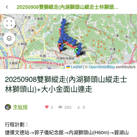
20250908雙獅縱走(內湖獅頭山縱走士林獅頭山)+大小金面山連走
Leaflet
|
©
OpenStreetMap
contributors
20250908雙獅縱走(內湖獅頭山縱走士
林獅頭山)+大小金面山連走
李敏輝
0
360
9
行程計劃：
捷運文德站→郭子儀紀念館→内湖獅頭山(H60m)→碧湖山