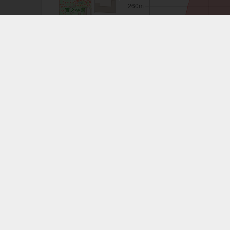
注意事項：手機GPS僅供輔助使用
大坑6、7號步道
相關路線
相關GPX