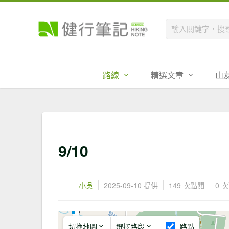
路線
精選文章
山
9/10
小吳
2025-09-10 提供
149 次點閱
0 
切換地圖
選擇路段
路點