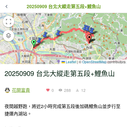
20250909 台北大縱走第五段+鯉魚山
Leaflet
|
©
OpenStreetMap
contributors
20250909 台北大縱走第五段+鯉魚山
花開富貴
0
288
12
夜間越野跑，將近2小時完成第五段後加碼鯉魚山並步行至
捷運內湖站。