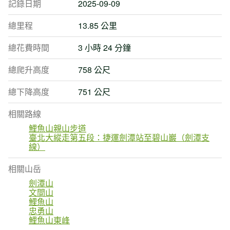
記錄日期
2025-09-09
總里程
13.85 公里
總花費時間
3 小時 24 分鐘
總爬升高度
758 公尺
總下降高度
751 公尺
相關路線
鯉魚山親山步道
臺北大縱走第五段：捷運劍潭站至碧山巖（劍潭支
線）
相關山岳
劍潭山
文間山
鯉魚山
忠勇山
鯉魚山東峰