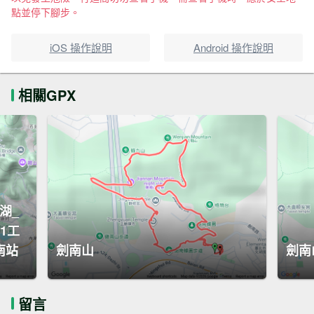
點並停下腳步。
iOS 操作說明
Android 操作說明
相關GPX
西湖_
1工
南站
劍南山
劍南
留言