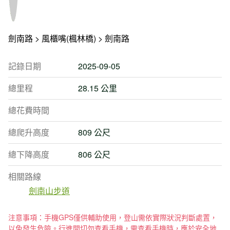
劍南路 > 風櫃嘴(楓林橋) > 劍南路
記錄日期
2025-09-05
總里程
28.15 公里
總花費時間
總爬升高度
809 公尺
總下降高度
806 公尺
相關路線
劍南山步道
注意事項：手機GPS僅供輔助使用，登山需依實際狀況判斷處置，
以免發生危險。行進間切勿查看手機，需查看手機時，應於安全地