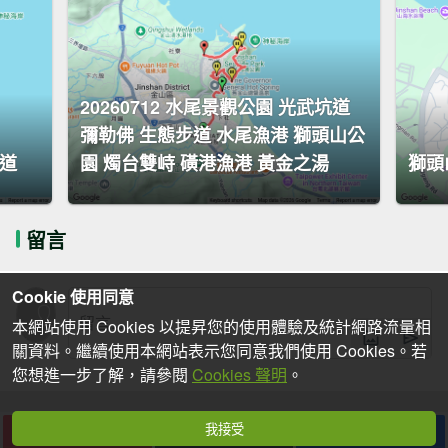
20260712 水尾景觀公園 光武坑道
彌勒佛 生態步道 水尾漁港 獅頭山公
道
園 燭台雙峙 磺港漁港 黃金之湯
獅頭
留言
Cookie 使用同意
本網站使用 Cookies 以提昇您的使用體驗及統計網路流量相
關資料。繼續使用本網站表示您同意我們使用 Cookies。若
您想進一步了解，請參閱
Cookies 聲明
。
我接受
下載
收藏
分享