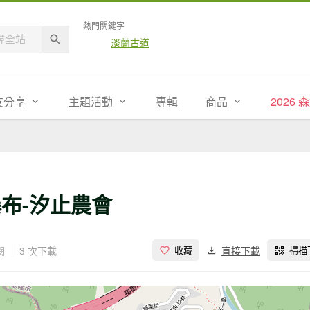
熱門關鍵字
淡蘭古道
友分享
主題活動
專輯
商品
2026
尖瀑布-汐止農會
閱
3 次下載
直接下載
收藏
掃描