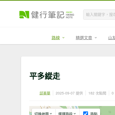
路線
精選文章
山
平多縱走
邱美華
2025-09-07 提供
182 次點閱
0
切換地圖
選擇路段
路點