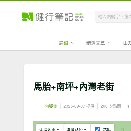
路線
精選文章
山
馬胎+南坪+內灣老街
何姿儒
2025-09-07 提供
200 次點閱
1
切換地圖
選擇路段
路點