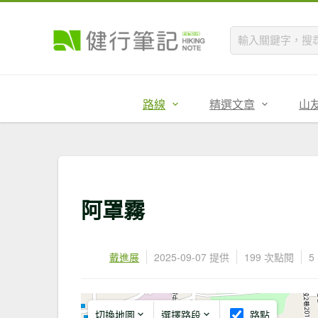
路線
精選文章
山
阿罩霧
戴進展
2025-09-07 提供
199 次點閱
5
切換地圖
選擇路段
路點