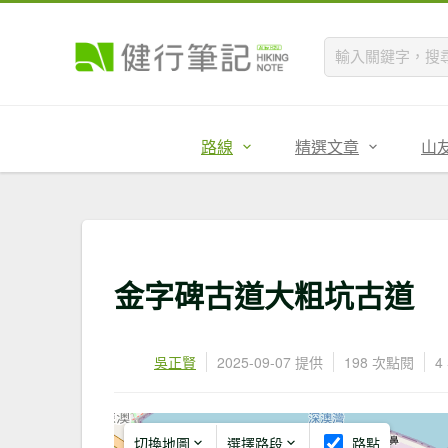
路線
精選文章
山
金字碑古道大粗坑古道
吳正賢
2025-09-07 提供
198 次點閱
4
切換地圖
選擇路段
路點