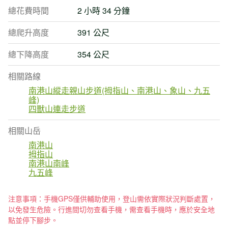
總花費時間
2 小時 34 分鐘
總爬升高度
391 公尺
總下降高度
354 公尺
相關路線
南港山縱走親山步道(拇指山、南港山、象山、九五
峰)
四獸山連走步道
相關山岳
南港山
拇指山
南港山南峰
九五峰
注意事項：手機GPS僅供輔助使用，登山需依實際狀況判斷處置，
以免發生危險。行進間切勿查看手機，需查看手機時，應於安全地
點並停下腳步。