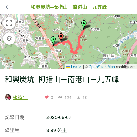
和興炭坑–拇指山－南港山－九五峰
Leaflet
|
©
OpenStreetMap
contributors
和興炭坑–拇指山－南港山－九五峰
楊迺仁
0
424
10
記錄日期
2025-09-07
總里程
3.89 公里