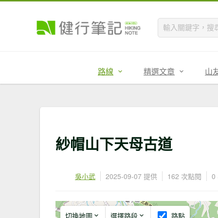
路線
精選文章
山
紗帽山下天母古道
吳小武
2025-09-07 提供
162 次點閱
0
切換地圖
選擇路段
路點