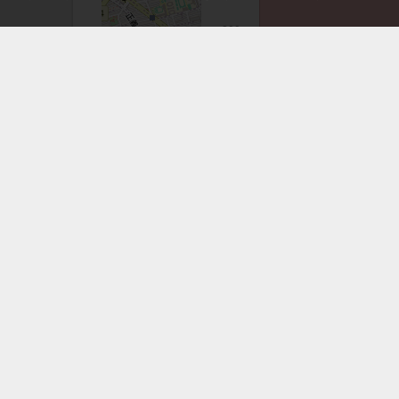
注意事項：手機GPS僅供輔助使用
紗帽山步道
相關路線
相關GPX