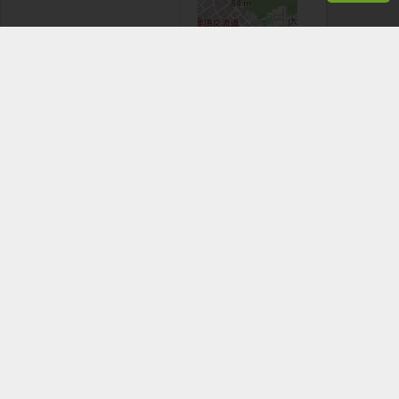
+
−
Leaflet
|
©
OpenStreetMap
contributors
看手機時，應於安全地點並停下腳步。