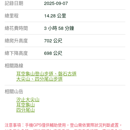
記錄日期
2025-09-07
總里程
14.28 公里
總花費時間
3 小時 58 分鐘
總爬升高度
702 公尺
總下降高度
698 公尺
相關路線
耳空龜山登山步道、磐石古道
大尖山、四分尾山步道
相關山岳
汐止大尖山
耳空龜山
四分尾山
注意事項：手機GPS僅供輔助使用，登山需依實際狀況判斷處置，