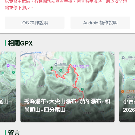
以免發生危險。行進間切勿查看手機，需查看手機時，應於安全地
點並停下腳步。
iOS 操作說明
Android 操作說明
相關GPX
山--
秀峰瀑布+大尖山瀑布+茄苳瀑布+和
小百
尚頭山+四分尾山
2026
留言