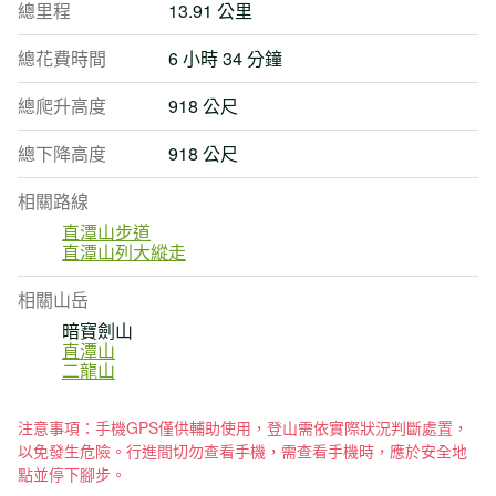
總里程
13.91 公里
總花費時間
6 小時 34 分鐘
總爬升高度
918 公尺
總下降高度
918 公尺
相關路線
直潭山步道
直潭山列大縱走
相關山岳
暗寶劍山
直潭山
二龍山
注意事項：手機GPS僅供輔助使用，登山需依實際狀況判斷處置，
以免發生危險。行進間切勿查看手機，需查看手機時，應於安全地
點並停下腳步。