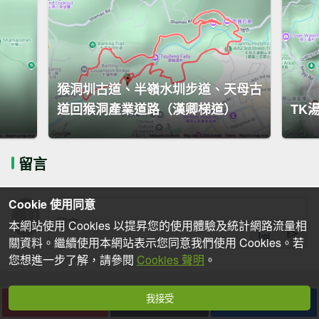
猴洞圳古道、半嶺水圳步道、天母古
道回猴洞產業道路（漢卿梯道）
TK
留言
Cookie 使用同意
本網站使用 Cookies 以提昇您的使用體驗及統計網路流量相
關資料。繼續使用本網站表示您同意我們使用 Cookies。若
您想進一步了解，請參閱
Cookies 聲明
。
我接受
下載
收藏
分享