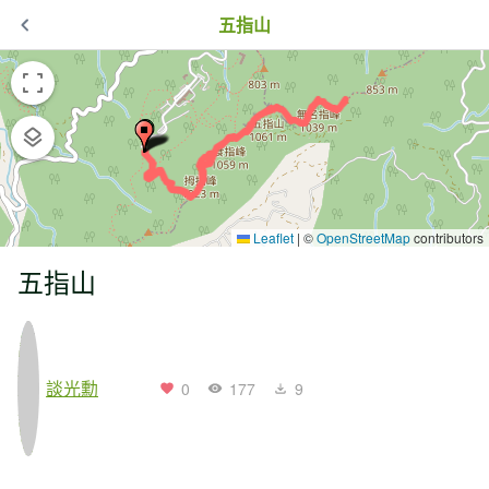
五指山
Leaflet
|
©
OpenStreetMap
contributors
五指山
談光勳
0
177
9