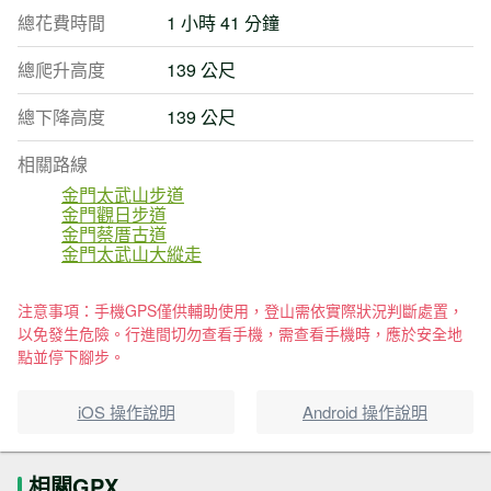
總花費時間
1 小時 41 分鐘
總爬升高度
139 公尺
總下降高度
139 公尺
相關路線
金門太武山步道
金門觀日步道
金門蔡厝古道
金門太武山大縱走
注意事項：手機GPS僅供輔助使用，登山需依實際狀況判斷處置，
以免發生危險。行進間切勿查看手機，需查看手機時，應於安全地
點並停下腳步。
iOS 操作說明
Android 操作說明
相關GPX