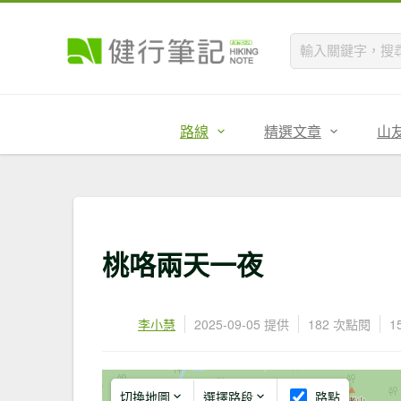
路線
精選文章
山
桃咯兩天一夜
李小慧
2025-09-05 提供
182 次點閱
1
切換地圖
選擇路段
路點