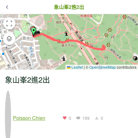
象山峯2進2出
Leaflet
|
©
OpenStreetMap
contributors
象山峯2進2出
Poisson Chien
0
199
0