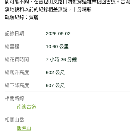
間可能不夠、在飯包山叉路口附近穿過雜林接回古道。合流
溪地貌和以前的紀錄相差無幾，十分精彩
軌跡紀錄：賀麗
記錄日期
2025-09-02
總里程
10.60 公里
總花費時間
7 小時 26 分鐘
總爬升高度
602 公尺
總下降高度
607 公尺
相關路線
南澳古道
相關山岳
飯包山