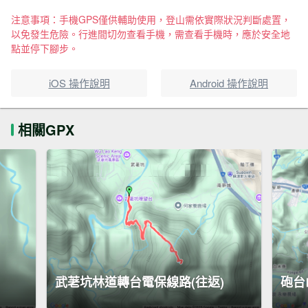
注意事項：手機GPS僅供輔助使用，登山需依實際狀況判斷處置，
以免發生危險。行進間切勿查看手機，需查看手機時，應於安全地
點並停下腳步。
iOS 操作說明
Android 操作說明
相關GPX
武荖坑林道轉台電保線路(往返)
砲台