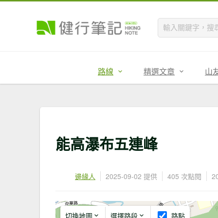
路線
精選文章
山
能高瀑布五連峰
邊緣人
2025-09-02 提供
405 次點閱
2
切換地圖
選擇路段
路點