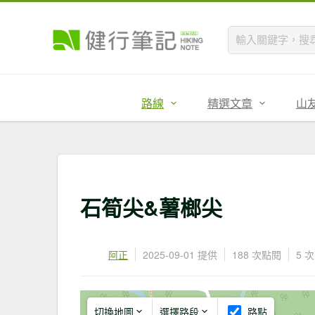
路線
精選文章
山
石筍尖&薯榔尖
阿正
2025-09-01 提供
188 次點閱
5 
切換地圖
選擇路段
路點