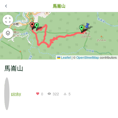
馬崙山
Leaflet
|
©
OpenStreetMap
contributors
馬崙山
pinky
0
322
5