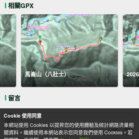
相關GPX
馬崙山（八壯士）
202
留言
Cookie 使用同意
本網站使用 Cookies 以提昇您的使用體驗及統計網路流量相
關資料。繼續使用本網站表示您同意我們使用 Cookies。若