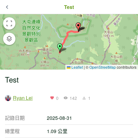
Test
Leaflet
|
©
OpenStreetMap
contributors
Test
Ryan Lei
0
142
1
記錄日期
2025-08-31
總里程
1.09 公里