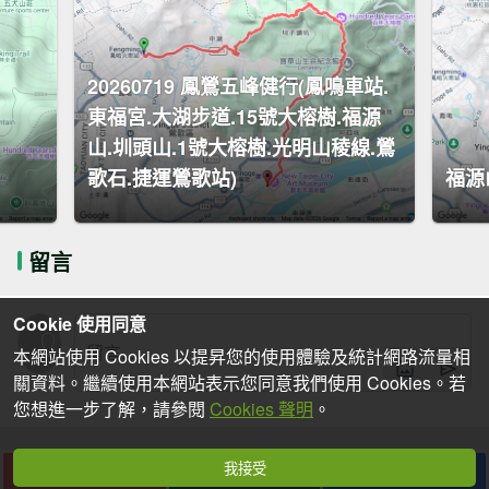
20260719 鳳鶯五峰健行(鳳鳴車站.
東福宮.大湖步道.15號大榕樹.福源
山.圳頭山.1號大榕樹.光明山稜線.鶯
歌石.捷運鶯歌站)
福源
留言
Cookie 使用同意
本網站使用 Cookies 以提昇您的使用體驗及統計網路流量相
關資料。繼續使用本網站表示您同意我們使用 Cookies。若
您想進一步了解，請參閱
Cookies 聲明
。
我接受
下載
收藏
分享