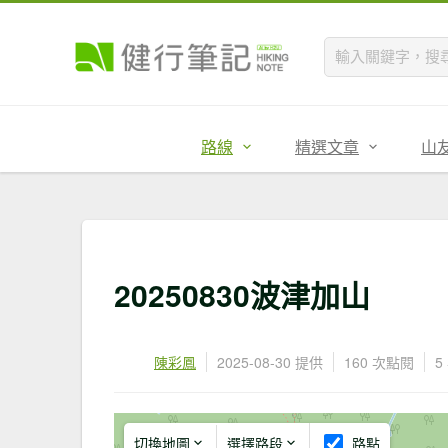
路線
精選文章
山
20250830波津加山
陳彩鳳
2025-08-30 提供
160 次點閱
5
切換地圖
選擇路段
路點