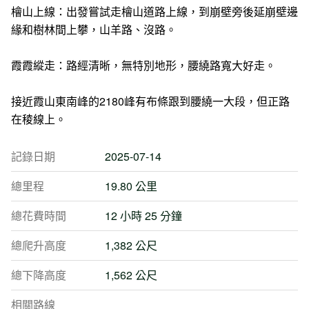
檜山上線：出發嘗試走檜山道路上線，到崩壁旁後延崩壁邊
緣和樹林間上攀，山羊路、沒路。
霞霞縱走：路經清晰，無特別地形，腰繞路寬大好走。
接近霞山東南峰的2180峰有布條跟到腰繞一大段，但正路
在稜線上。
記錄日期
2025-07-14
總里程
19.80 公里
總花費時間
12 小時 25 分鐘
總爬升高度
1,382 公尺
總下降高度
1,562 公尺
相關路線