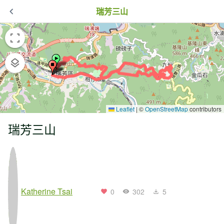
瑞芳三山
Leaflet
|
©
OpenStreetMap
contributors
瑞芳三山
Katherine Tsai
0
302
5