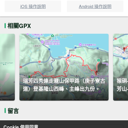
iOS 操作說明
Android 操作說明
相關GPX
瑞芳四秀連走籠山保甲路（庚子寮古
猴硐
道）登基隆山西峰、主峰出九份。
芳山
留言
Cookie 使用同意