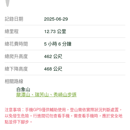
記錄日期
2025-06-29
總里程
12.73 公里
總花費時間
5 小時 6 分鐘
總爬升高度
462 公尺
總下降高度
468 公尺
相關路線
白象山
龍潭山、瑞芳山、秀崎山步道
注意事項：手機GPS僅供輔助使用，登山需依實際狀況判斷處置，
以免發生危險。行進間切勿查看手機，需查看手機時，應於安全地
點並停下腳步。