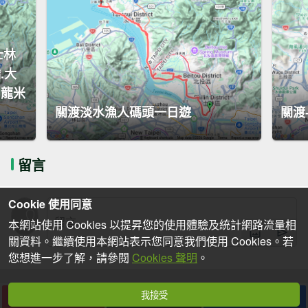
士林
.大
.龍米
關渡淡水漁人碼頭一日遊
關渡
留言
Cookie 使用同意
本網站使用 Cookies 以提昇您的使用體驗及統計網路流量相
關資料。繼續使用本網站表示您同意我們使用 Cookies。若
您想進一步了解，請參閱
Cookies 聲明
。
我接受
下載
收藏
分享