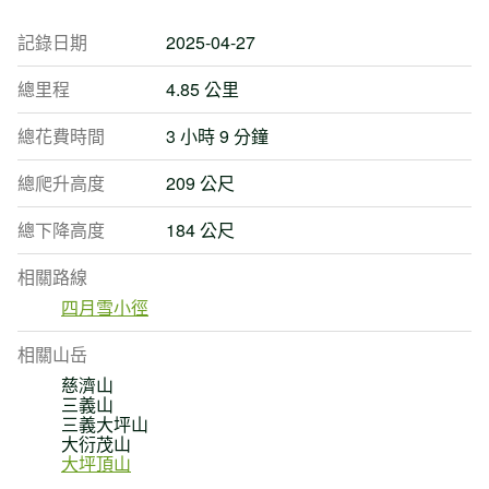
記錄日期
2025-04-27
總里程
4.85 公里
總花費時間
3 小時 9 分鐘
總爬升高度
209 公尺
總下降高度
184 公尺
相關路線
四月雪小徑
相關山岳
慈濟山
三義山
三義大坪山
大衍茂山
大坪頂山