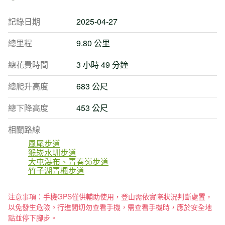
記錄日期
2025-04-27
總里程
9.80 公里
總花費時間
3 小時 49 分鐘
總爬升高度
683 公尺
總下降高度
453 公尺
相關路線
風尾步道
猴崁水圳步道
大屯瀑布、青春嶺步道
竹子湖青楓步道
注意事項：手機GPS僅供輔助使用，登山需依實際狀況判斷處置，
以免發生危險。行進間切勿查看手機，需查看手機時，應於安全地
點並停下腳步。