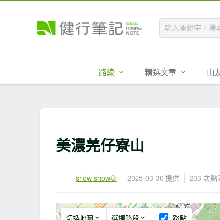
路線
精選文章
山
美濃羌仔寮山
show show🐶
2025-03-30 提供
203 次點
切換地圖
選擇路段
路點