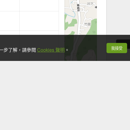
我接受
想進一步了解，請參閱
Cookies 聲明
。
+
−
Leaflet
|
©
OpenStreetMap
contributors
看手機時，應於安全地點並停下腳步。