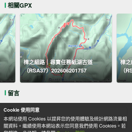
相關GPX
樟之細路｜尋寶任務紙湖古道
樟之
（RSA37）202606201757
（RS
留言
Cookie 使用同意
本網站使用 Cookies 以提昇您的使用體驗及統計網路流量相
關資料。繼續使用本網站表示您同意我們使用 Cookies。若