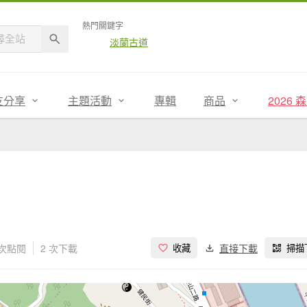
熱門關鍵字
淡蘭古道
友分享
主題活動
專輯
商品
2026
 次點閱
2 次下載
直接下載
收藏
掃描