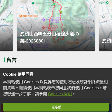
虎頭山西峰五分山稜線步道-O
繞-20260801
虎頭
留言
Cookie 使用同意
本網站使用 Cookies 以提昇您的使用體驗及統計網路流量相
關資料。繼續使用本網站表示您同意我們使用 Cookies。若
您想進一步了解，請參閱
Cookies 聲明
。
我接受
下載
收藏
分享