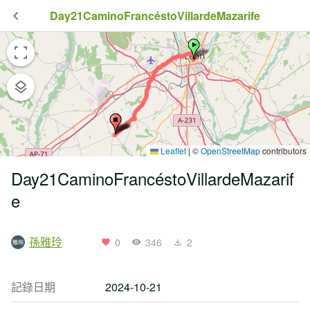
Day21CaminoFrancéstoVillardeMazarife
Leaflet
|
©
OpenStreetMap
contributors
Day21CaminoFrancéstoVillardeMazarif
e
孫雅玲
0
346
2
記錄日期
2024-10-21