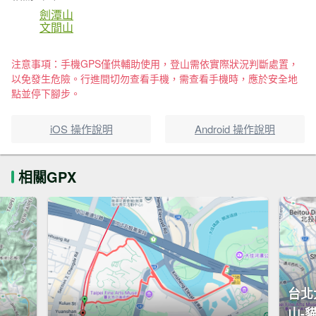
劍潭山
文間山
注意事項：手機GPS僅供輔助使用，登山需依實際狀況判斷處置，
以免發生危險。行進間切勿查看手機，需查看手機時，應於安全地
點並停下腳步。
iOS 操作說明
Android 操作說明
相關GPX
台北
山-