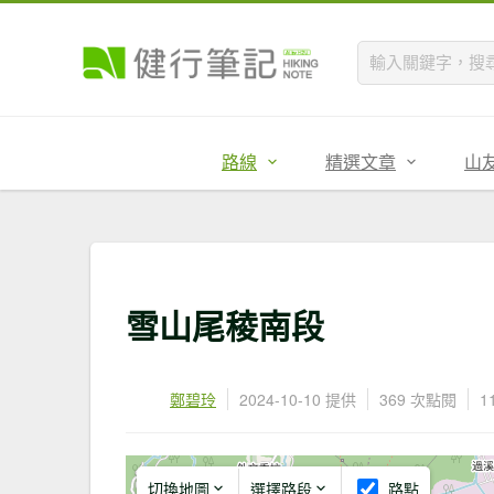
路線
精選文章
山
雪山尾稜南段
鄭碧玲
2024-10-10 提供
369 次點閱
1
切換地圖
選擇路段
路點