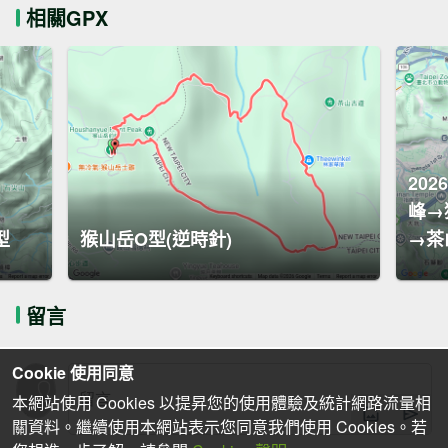
相關GPX
202
峰→
型
猴山岳O型(逆時針)
→茶
留言
Cookie 使用同意
本網站使用 Cookies 以提昇您的使用體驗及統計網路流量相
關資料。繼續使用本網站表示您同意我們使用 Cookies。若