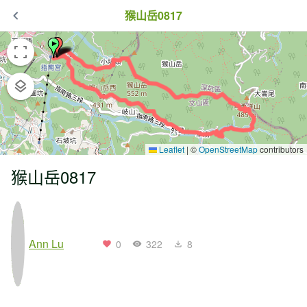
猴山岳0817
Leaflet
|
©
OpenStreetMap
contributors
猴山岳0817
Ann Lu
0
322
8