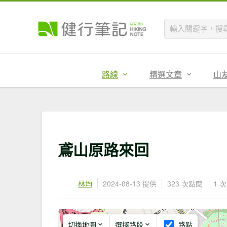
路線
精選文章
山
鳶山原路來回
林均
2024-08-13 提供
323 次點閱
1 
切換地圖
選擇路段
路點