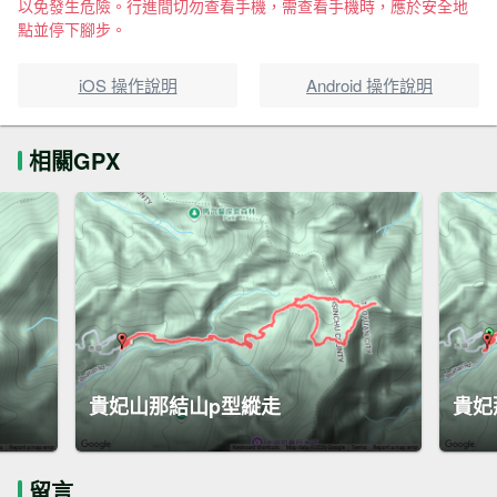
以免發生危險。行進間切勿查看手機，需查看手機時，應於安全地
點並停下腳步。
iOS 操作說明
Android 操作說明
相關GPX
貴妃山那結山p型縱走
貴妃
留言