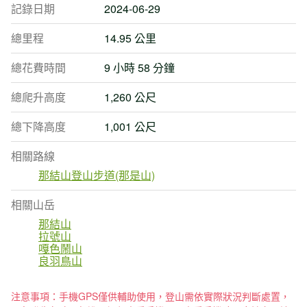
記錄日期
2024-06-29
總里程
14.95 公里
總花費時間
9 小時 58 分鐘
總爬升高度
1,260 公尺
總下降高度
1,001 公尺
相關路線
那結山登山步道(那是山)
相關山岳
那結山
拉號山
嘎色鬧山
良羽鳥山
注意事項：手機GPS僅供輔助使用，登山需依實際狀況判斷處置，