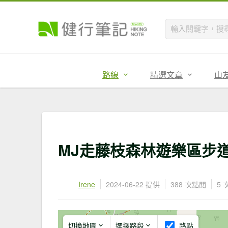
路線
精選文章
山
MJ走藤枝森林遊樂區步
Irene
2024-06-22 提供
388 次點閱
5 
切換地圖
選擇路段
路點