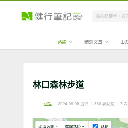
路線
精選文章
山
林口森林步道
蛋哲
2024-06-09 提供
336 次點閱
7 
切換地圖
選擇路段
路點