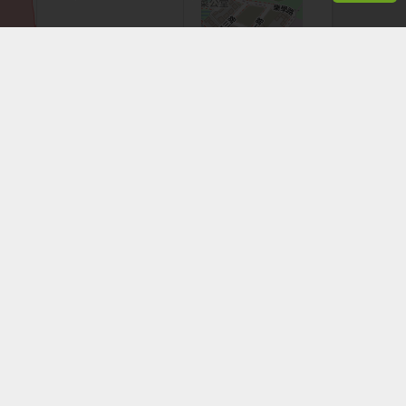
+
−
Leaflet
|
©
OpenStreetMap
contributors
看手機時，應於安全地點並停下腳步。