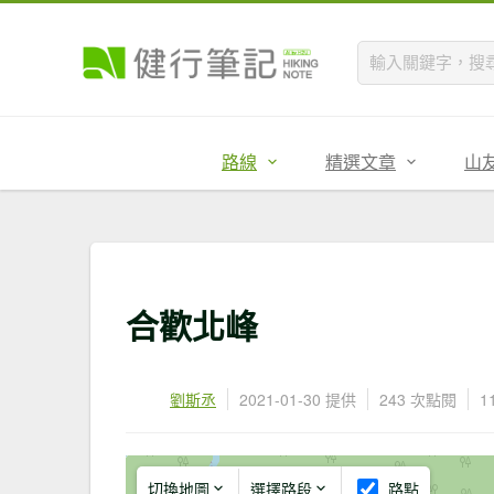
路線
精選文章
山
合歡北峰
劉斯丞
2021-01-30 提供
243 次點閱
1
切換地圖
選擇路段
路點