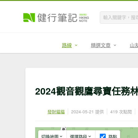
路線
精選文章
山
2024觀音觀鷹尋寶任務
發財貓貓
2024-05-21 提供
419 次點閱
切換地圖
選擇路段
路點