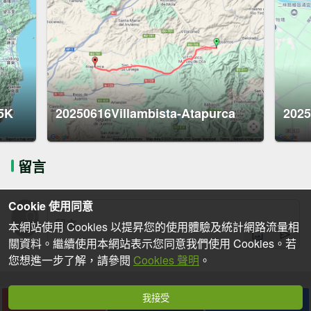
5K
20250616Villambista-Atapurca
2025
留言
Cookie 使用同意
本網站使用 Cookies 以提昇您的使用體驗及統計網路流量相
關資料。繼續使用本網站表示您同意我們使用 Cookies。若
您想進一步了解，請參閱
Cookies 聲明
。
我接受
下載
收藏
分享