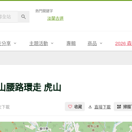
熱門關鍵字
淡蘭古道
友分享
主題活動
專輯
商品
2026
坡山腰路環走 虎山
 次下載
直接下載
收藏
掃描