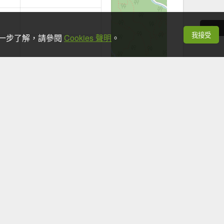
我接受
想進一步了解，請參閱
Cookies 聲明
。
+
−
Leaflet
|
©
OpenStreetMap
contributors
看手機時，應於安全地點並停下腳步。