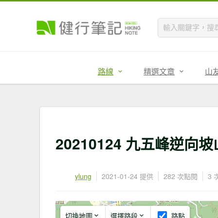
路線
精選文章
山
20210124 九五峰逆向
ylung
2021-01-24 提供
282 次點閱
3
切換地圖
選擇路段
路點